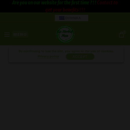
Are you on our website for the first time ? ! !
Contact to
get your benefits ! ! !
ΕΛΛΗΝΙΚΑ
0
MENU
By continuing to use the site, you agree to the use of cookies.
Privacy policy
ACCEPT