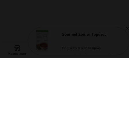
Gourmet Σούπα Τομάτας
0
151 βλέπουν αυτό το προϊόν
Κατάστημα
Καλάθι
Ο λογαριασμός μου
Αρχική
ΠΟΝΤΟΙ VIP
ΕΠΙΚΟΙΝΩΝΙΑ