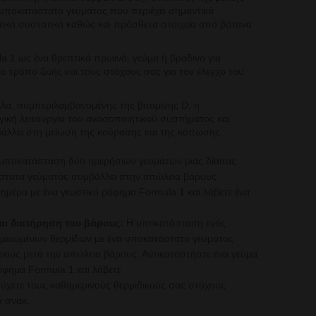
α υποκατάστατο γεύματος που περιέχει
σημαντικά
τικά συστατικά καθώς και πρόσθετα
στοιχεία από βότανα
 1 ως ένα θρεπτικό πρωινό, γεύμα ή βραδινό για
ο τρόπο ζωής και τους στόχους σας για τον έλεγχο του
αλλα, συμπεριλαμβανομένης της βιταμίνης D, η
γική λειτουργία του ανοσοποιητικού συστήματος και
βάλλει στη μείωση της κούρασης και της κόπωσης.
υποκατάσταση δύο ημερήσιων γευμάτων μιας δίαιτας
τατα γεύματος συμβάλλει στην απώλεια βάρους.
 ημέρα με ένα
γευστικό ρόφημα Formula 1 και λάβετε ένα
αι διατήρηση του βάρους:
Η υποκατάσταση ενός
ς μειωμένων θερμίδων με ένα υποκατάστατο γεύματος
ρους μετά την
απώλεια βάρους. Αντικαταστήστε ένα γεύμα
όφημα Formula 1 και λάβετε
ύχετε τους καθημερινούς θερμιδικούς σας στόχους
ά σνακ.