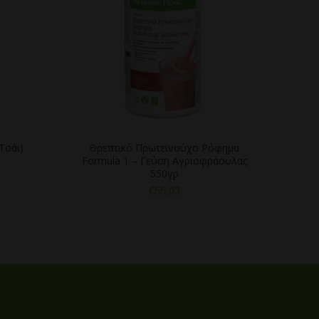
Τσάι)
Θρεπτικό Πρωτεϊνούχο Ρόφημα
Θρ
Formula 1 – Γεύση Αγριοφράουλας
Form
550γρ
€
55,03