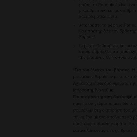
μάζας, το Formula 1 είναι έν
μικροθρεπτικά και μακροθρεπ
και αρωματικά φυτά.
Απολαύστε το ρόφημα Formula
να
υποστηρίξετε τον δραστήρι
βάρους*.
Περιέχει 25 βιταμίνες και μέτ
οποία
συμβάλλει στη φυσιολο
της
βιταμίνης C, η οποία συμ
*Για τον έλεγχο του βάρους:
Η 
μειωμένων θερμίδων με
υποκατάσ
Αντικαταστήστε δύο γεύματα την
ισορροπημένο γεύμα.
Για ισορροπημένη διατροφή κ
ημερήσιου γεύματος μιας
δίαιτα
συμβάλλει στη διατήρηση του βά
την ημέρα με ένα απολαυστικό ρ
δύο ισορροπημένα γεύματα. Επιτ
καταναλώνοντας επίσης
θρεπτικ