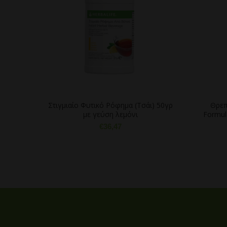
Στιγμιαίο Φυτικό Ρόφημα (Τσάι) 50γρ
Θρεπ
με γεύση λεμόνι
Formul
€
36,47