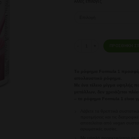
Αλλες επιλογές
Θρεπτικό Πρωτεϊνούχο Ρόφημα F
ΠΡΟΣΘΉΚΗ ΣΤ
Το ρόφημα Formula 1 προσφέ
απολαυστικό ρόφημα.
Με ένα τέλειο μίγμα υψηλής π
μετάλλων, δεν χρειάζεται
πλέο
– το ρόφημα Formula 1 είναι 
Λάβετε τα θρεπτικά συστατικά
προτιμήσεις και τις διατροφι
αποτελείται από vegan συστατ
αρωματικές ουσίες.
Με υψηλή περιεκτικότητα σε 