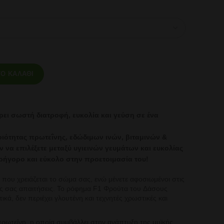
ormula 1 - Γεύση Φρούτα του Δάσους 550γρ ποσότητα
Ο ΚΑΛΆΘΙ
ρει σωστή διατροφή,
ευκολία και γεύση σε ένα
οιότητας πρωτεΐνης,
εδώδιμων ινών, βιταμινών &
ν να επιλέξετε μεταξύ υγιεινών γευμάτων και
ευκολίας
γρήγορο και
εύκολο στην προετοιμασία του!
 που χρειάζεται το σώμα σας, ενώ μένετε αφοσιωμένοι
στις
κές σας απαιτήσεις. Το ρόφημα F1 Φρούτα του
Δάσους
ικά, δεν περιέχει γλουτένη και τεχνητές
χρωστικές και
πρωτεΐνη, η οποία συμβάλλει στην ανάπτυξη της
μυϊκής