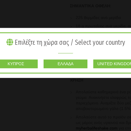
ΣΗΜΑΝΤΙΚΑ ΟΦΕΛΗ:
225 θερμίδες ανά μερίδα
18 g πρωτεΐνης ανά μερίδα, 
4 g εδώδιμων ινών ανά μερίδ
Επιλέξτε τη χώρα σας / Select your country
Τουλάχιστον 38% της ημερήσ
μέταλλα ανά μερίδα, συμπερ
των φυσιολογικών επιπέδων γ
Vegan συστατικά, δεν περιέχε
ΚΎΠΡΟΣ
ΕΛΛΆΔΑ
UNITED KINGDO
ουσίες.
ΧΡΗΣΗ
Απολαύστε καθημερινά ένα ρ
γεύμα. Ανακινήστε ελαφρώς τ
περιεχόμενο. Αναμίξτε δύο με
αποβουτυρωμένο γάλα (1.5%
Απολαύστε αυτό το προϊόν σε
ως μέρος ενός υγιεινού και 
myherbalifeshake.com
για επ