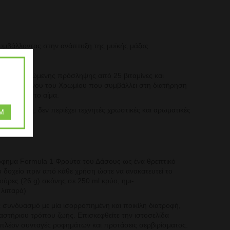
συμβάλλοντας στην ανάπτυξη της μυϊκής μάζας
α
ιας συνιστώμενης πρόσληψης από 25 βιταμίνες
και
ιλαμβανομένου του Χρωμίου που συμβάλλει
στη διατήρηση
λυκόζης στο αίμα.
ι γλουτένη, δεν περιέχει τεχνητές χρωστικές και
αρωματικές
M
όφημα Formula 1 Φρούτα του Δάσους ως ένα
θρεπτικό
ο δοχείο πριν από κάθε χρήση ώστε
να ανακατευτεί το
ζούρες (26 g) σκόνης σε
250 ml κρύο, ημι-
 λιπαρά)
 συνδυασμό με μία ισορροπημένη και ποικίλη
διατροφή,
δραστήριου τρόπου ζωής. Επισκεφθείτε
την ιστοσελίδα
ιπλέον συνταγές ροφημάτων
και προτάσεις σερβιρίσματος.