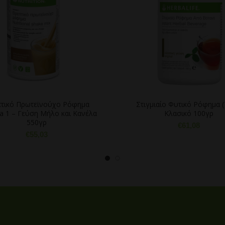
τικό Πρωτεϊνούχο Ρόφημα
Στιγμιαίο Φυτικό Ρόφημα (
a 1 – Γεύση Μήλο και Κανέλα
Κλασικό 100γρ
550γρ
€
61,08
€
55,03