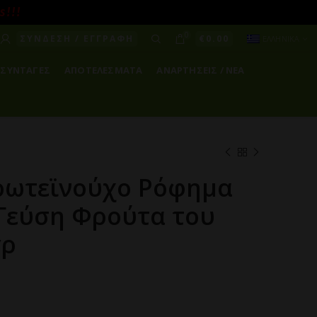
! ! !
0
ΣΥΝΔΕΣΗ / ΕΓΓΡΑΦΗ
€
0.00
ΕΛΛΗΝΙΚΑ
ΣΥΝΤΑΓΕΣ
ΑΠΟΤΕΛΕΣΜΑΤΑ
ΑΝΑΡΤΗΣΕΙΣ / ΝΕΑ
ρωτεϊνούχο Ρόφημα
 Γεύση Φρούτα του
γρ