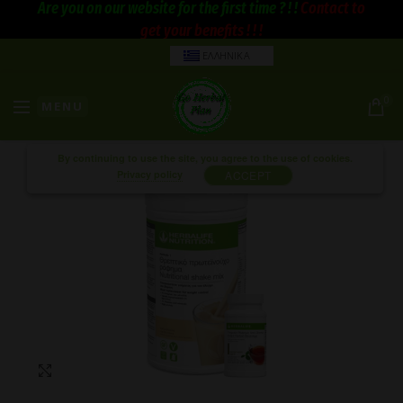
Are you on our website for the first time ? ! !
Contact to
get your benefits ! ! !
ΕΛΛΗΝΙΚΑ
0
MENU
By continuing to use the site, you agree to the use of cookies.
Privacy policy
ACCEPT
Click to enlarge