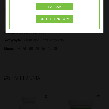
μεζούρα στο αγαπημένο σας ρόφημα Formula 1.
ΕΛΛΆΔΑ
Απολαύστε το στο πλαίσιο μίας ισορροπημένης και ποικίλης
διατροφής και ενός υγιεινού και δραστήριου τρόπου ζωής.
UNITED KINGDOM
Κωδικός προϊόντος:
2554
Κατηγορία:
Συμπληρώματα Διατροφής
Share
ΣΧΕΤΙΚΆ ΠΡΟΪΌΝΤΑ