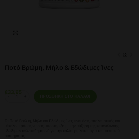
Click to enlarge
Ποτό Βρώμη, Μήλο & Εδώδιμες Ίνες
€
33,95
Ποτό Βρώμη, Μήλο & Εδώδιμες Ίνες ποσότητα
ΠΡΟΣΘΉΚΗ ΣΤΟ ΚΑΛΆΘΙ
Το Ποτό Βρώμη, Μήλο και Εδώδιμες Ίνες είναι ένας απολαυστικός και
εύκολος τρόπος να σας υποστηρίξει με την αύξηση της κατανάλωσης
εδώδιμων ινών καθημερινά για την καλύτερη λειτουργία του πεπτικού
συστήματος