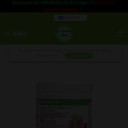
Are you on our website for the first time ? ! !
Contact to
get your benefits ! ! !
ΕΛΛΗΝΙΚΑ
0
MENU
By continuing to use the site, you agree to the use of cookies.
Privacy policy
ACCEPT