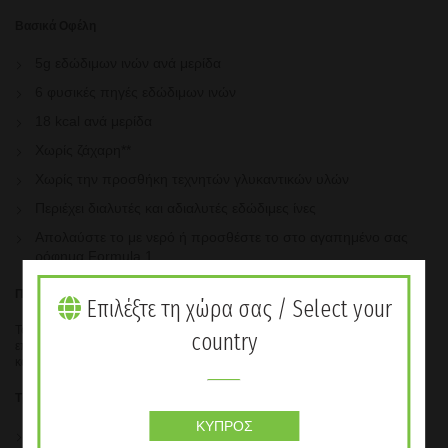
Βασικά Οφέλη
5g εδώδιμων ινών ανά μερίδα
6 φυσικές πηγές εδώδιμων ινών
18 kcal ανά μερίδα
Χωρίς ζάχαρη**
Χωρίς την προσθήκη τεχνητών γλυκαντικών υλών
Περιέχει διαλυτές και αδιαλυτές εδώδιμες ίνες
Απολαύστε το με νερό ή προσθέστε το στο αγαπημένο σας
ρόφημα Formula 1
Πως μπορεί να σας βοηθήσει;
Επιλέξτε τη χώρα σας / Select your
Το Ποτό Βρώμη, Μήλο και Εδώδιμες Ίνες μπορεί να σας υποστηρίξει να
country
επιτύχετε την προτεινόμενη ποσότητα προς κατανάλωση εδώδιμων ινών
καθημερινά, 25g κάθε ημέρα για τους ενήλικες.
Τρόπος Χρήσης
ΚΎΠΡΟΣ
Αναμίξτε 1 μεζούρα (6,8 g) με 150 ml νερό ή προσθέστε μία