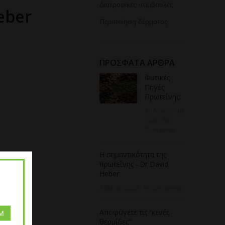
Διατροφικές συμβουλές
eber
Περιποίηση δέρματος
ΠΡΟΣΦΑΤΑ ΑΡΘΡΑ
Φυτικές
Πηγές
Πρωτεΐνης:
30 Αυγούστου,
2020
No
Comments
Η σημαντικότητα της
πρωτεΐνης –Dr David
Heber
2 Μαΐου, 2020
No Comments
Αποφύγετε τις “κενές
M
θερμίδες”