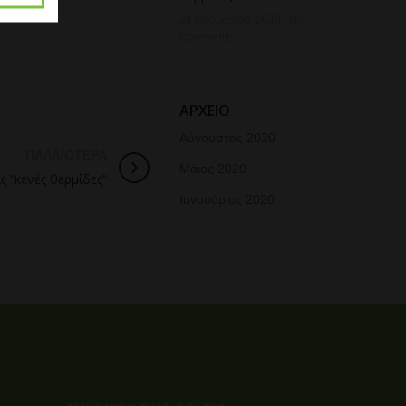
24 Ιανουαρίου, 2020
No
Comments
ΑΡΧΕΙΟ
Αύγουστος 2020
ΠΑΛΑΙΟΤΕΡΑ
Μάιος 2020
ς “κενές θερμίδες”
Ιανουάριος 2020