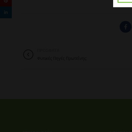
Pinterest
linkedin
ΠΡΟΣΦΑΤΑ
Φυτικές Πηγές Πρωτεΐνης: