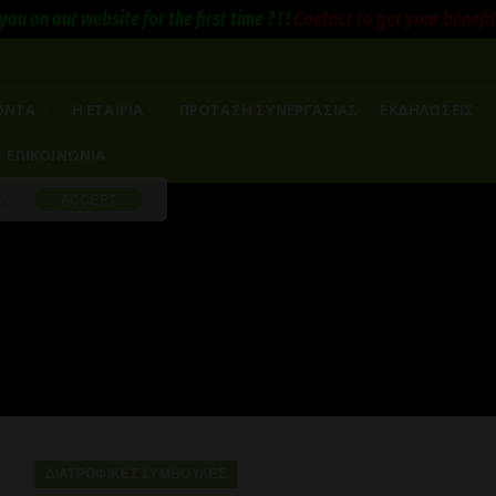
you on our website for the first time ? ! !
Contact to get your benefits 
ΟΝΤΑ
Η ΕΤΑΙΡΙΑ
ΠΡΟΤΑΣΗ ΣΥΝΕΡΓΑΣΙΑΣ
ΕΚΔΗΛΩΣΕΙΣ
ΕΠΙΚΟΙΝΩΝΙΑ
cy
ACCEPT
ΔΙΑΤΡΟΦΙΚΈΣ ΣΥΜΒΟΥΛΈΣ