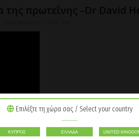
 της πρωτεΐνης –Dr David H
Αναρτήθηκε από
Go Herbal Team
Επιλέξτε τη χώρα σας / Select your country
ΚΎΠΡΟΣ
ΕΛΛΆΔΑ
UNITED KINGDO