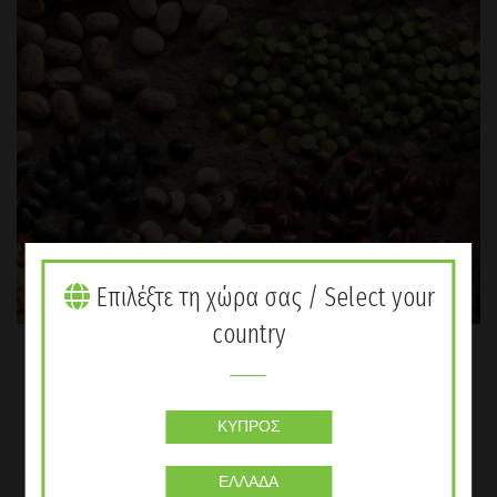
Επιλέξτε τη χώρα σας / Select your
country
ΔΙΑΤΡΟΦΙΚΈΣ ΣΥΜΒΟΥΛΈΣ
Φυτικές Πηγές Πρωτεΐνης:
ΚΎΠΡΟΣ
Go Herbal Team
Όλοι γνωρίζουμε ότι έχουμε «σχεδιαστεί» για να απολαμβάνουμε
ΕΛΛΆΔΑ