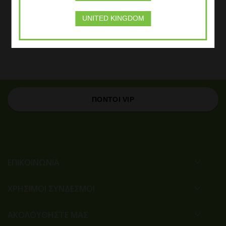
τους καρπούς της φύσης, όπως ακριβώς τους παράγει. Κάθε
φυτικό στοιχείο κα...
UNITED KINGDOM
ΠΕΡΙΣΣΟΤΕΡΑ
ΠΟΝΤΟΙ VIP
ΕΠΙΚΟΙΝΩΝΙΑ
ΧΡΉΣΙΜΟΙ ΣΎΝΔΕΣΜΟΙ
ΑΚΟΛΟΥΘΗΣΤΕ ΜΑΣ