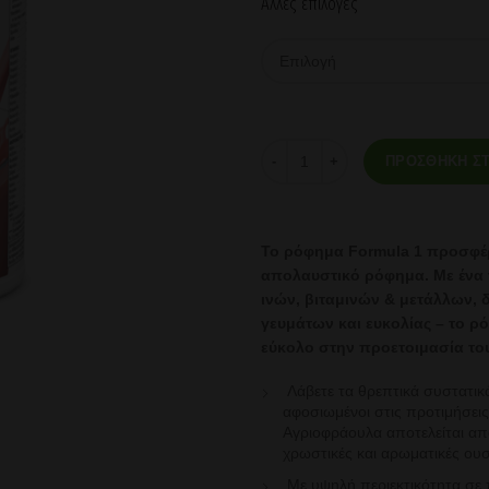
Αλλες επιλογές
Θρεπτικό Πρωτεϊνούχο Ρόφημα F
ΠΡΟΣΘΉΚΗ ΣΤ
Το ρόφημα Formula 1 προσφέ
απολαυστικό ρόφημα.
Με ένα
ινών, βιταμινών & μετάλλων, δ
γευμάτων και
ευκολίας – το ρ
εύκολο στην προετοιμασία το
Λάβετε τα θρεπτικά συστατικ
αφοσιωμένοι
στις προτιμήσεις
Αγριοφράουλα
αποτελείται απ
χρωστικές και
αρωματικές ουσ
Με υψηλή περιεκτικότητα σε 