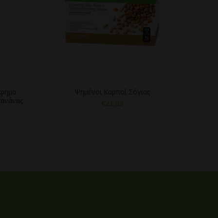
όφημα
Ψημένοι Καρποί Σόγιας
Θρ
πανάνας
For
€
21,03