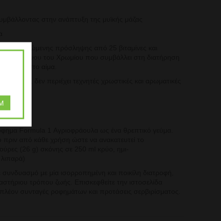
συμβάλλοντας στην ανάπτυξη της μυϊκής μάζας
α
ιας συνιστώμενης πρόσληψης από 25 βιταμίνες
και
ιλαμβανομένου του Χρωμίου που συμβάλλει
στη διατήρηση
λυκόζης στο αίμα.
 γλουτένη, δεν περιέχει τεχνητές χρωστικές και
αρωματικές
M
όφημα Formula 1 Αγριοφράουλα ως ένα
θρεπτικό γεύμα.
ο πριν από κάθε χρήση ώστε
να ανακατευτεί το
ζούρες (26 g) σκόνης σε
250 ml κρύο, ημι-
 λιπαρά)
 συνδυασμό με μία ισορροπημένη και ποικίλη
διατροφή,
δραστήριου τρόπου ζωής. Επισκεφθείτε
την ιστοσελίδα
ιπλέον συνταγές ροφημάτων
και προτάσεις σερβιρίσματος.