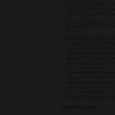
μυϊκής
μάζας, το Formula 1 ε
σημαντικά
μικροθρεπτικά και
στοιχεία
από βότανα και αρωμ
Απολαύστε το ρόφημα Formula
να
υποστηρίξετε τον δραστήρι
βάρους*.
Περιέχει 25 βιταμίνες και μέτ
οποία
συμβάλλει στη φυσιολο
βιταμίνης C, η οποία συμβάλ
*Για τον έλεγχο του βάρους:
μειωμένων θερμίδων με
υποκα
Αντικαταστήστε δύο γεύματα 
ένα ισορροπημένο γεύμα.
Για ισορροπημένη διατροφή
ημερήσιου γεύματος μιας
δία
συμβάλλει στη διατήρηση του
γεύμα την ημέρα με ένα απολ
δύο ισορροπημένα γεύματα. Ε
καταναλώνοντας επίσης
θρεπ
ΣΗΜΑΝΤΙΚΑ ΟΦΕΛΗ: