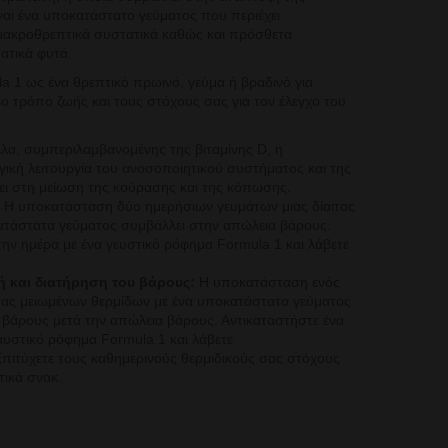
ίναι ένα υποκατάστατο γεύματος που περιέχει
 μακροθρεπτικά συστατικά καθώς και πρόσθετα
ατικά φυτά.
 1 ως ένα θρεπτικό πρωινό, γεύμα ή βραδινό για
ο τρόπο ζωής και τους στόχους σας για τον έλεγχο του
αλλα, συμπεριλαμβανομένης της βιταμίνης D, η
γική λειτουργία του ανοσοποιητικού συστήματος και της
λει στη μείωση της κούρασης και της κόπωσης.
Η υποκατάσταση δύο ημερήσιων γευμάτων μιας δίαιτας
τάστατα γεύματος συμβάλλει στην απώλεια βάρους.
την ημέρα με ένα
γευστικό ρόφημα Formula 1 και λάβετε
 και διατήρηση του βάρους:
Η υποκατάσταση ενός
ιτας μειωμένων θερμίδων με ένα υποκατάστατο γεύματος
 βάρους μετά την
απώλεια βάρους. Αντικαταστήστε ένα
αυστικό ρόφημα Formula 1 και λάβετε
πιτύχετε τους καθημερινούς θερμιδικούς σας στόχους
τικά σνακ.