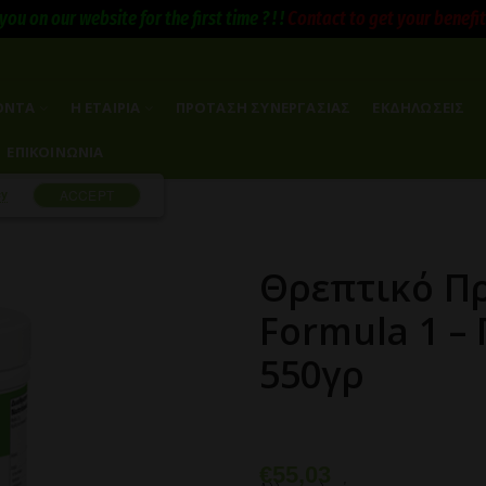
you on our website for the first time ? ! !
Contact to get your benefits 
ΟΝΤΑ
Η ΕΤΑΙΡΙΑ
ΠΡΟΤΑΣΗ ΣΥΝΕΡΓΑΣΙΑΣ
ΕΚΔΗΛΩΣΕΙΣ
ΕΠΙΚΟΙΝΩΝΙΑ
cy
ACCEPT
Θρεπτικό Π
Formula 1 –
550γρ
€
55,03