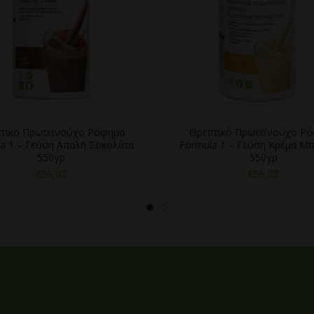
τικό Πρωτεϊνούχο Ρόφημα
Θρεπτικό Πρωτεϊνούχο Ρ
a 1 – Γεύση Απαλή Σοκολάτα
Formula 1 – Γεύση Κρέμα Μ
550γρ
550γρ
€
55,03
€
55,03