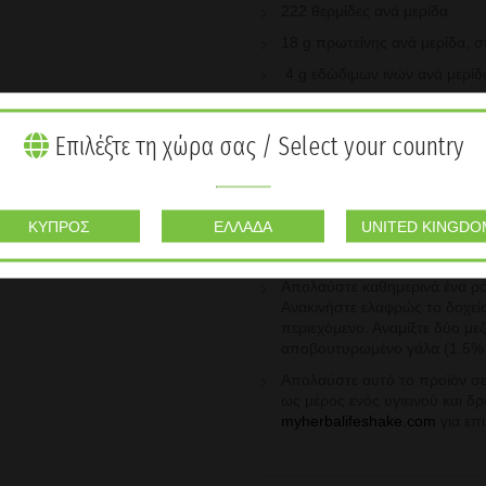
222 θερμίδες ανά μερίδα
18 g πρωτεΐνης ανά μερίδα, 
4 g εδώδιμων ινών ανά μερίδ
Τουλάχιστον 38% της ημερήσ
μέταλλα ανά μερίδα, συμπερ
Επιλέξτε τη χώρα σας / Select your country
των φυσιολογικών επιπέδων γ
Vegan συστατικά, δεν περιέχει
ουσίες.
ΚΎΠΡΟΣ
ΕΛΛΆΔΑ
UNITED KINGDO
ΧΡΗΣΗ
Απολαύστε καθημερινά ένα ρ
Ανακινήστε ελαφρώς το δοχεί
περιεχόμενο. Αναμίξτε δύο με
αποβουτυρωμένο γάλα (1.5%
Απολαύστε αυτό το προϊόν σε
ως μέρος ενός υγιεινού και 
myherbalifeshake.com
για επ