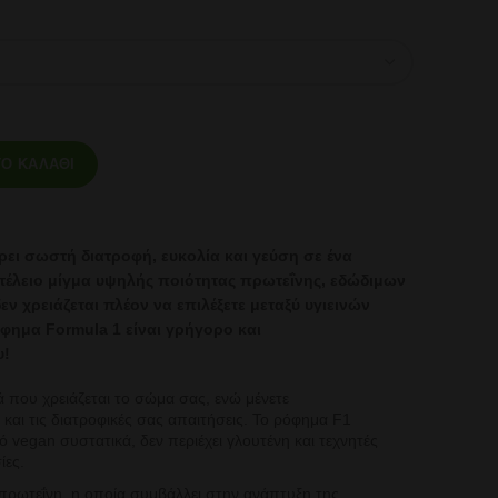
ormula 1 - Γεύση Αγριοφράουλας 550γρ ποσότητα
Ο ΚΑΛΆΘΙ
ρει σωστή διατροφή,
ευκολία και γεύση σε ένα
 τέλειο μίγμα υψηλής ποιότητας πρωτεΐνης,
εδώδιμων
εν χρειάζεται
πλέον να επιλέξετε μεταξύ υγιεινών
όφημα Formula 1 είναι γρήγορο και
υ!
ά που χρειάζεται το σώμα σας, ενώ μένετε
 και τις διατροφικές σας απαιτήσεις. Το ρόφημα F1
ό vegan συστατικά, δεν περιέχει γλουτένη και τεχνητές
ίες.
πρωτεΐνη, η οποία συμβάλλει στην ανάπτυξη της