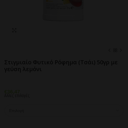
Click to enlarge
Στιγμιαίο Φυτικό Ρόφημα (Τσάι) 50γρ με
γεύση λεμόνι
€
36,47
Αλλες επιλογές