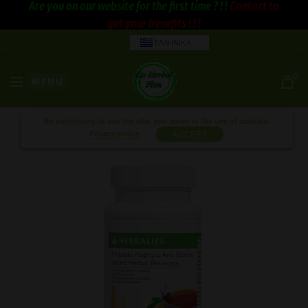
Are you on our website for the first time ? ! !
Contact to
get your benefits ! ! !
ΕΛΛΗΝΙΚΑ
0
MENU
By continuing to use the site, you agree to the use of cookies.
Privacy policy
ACCEPT