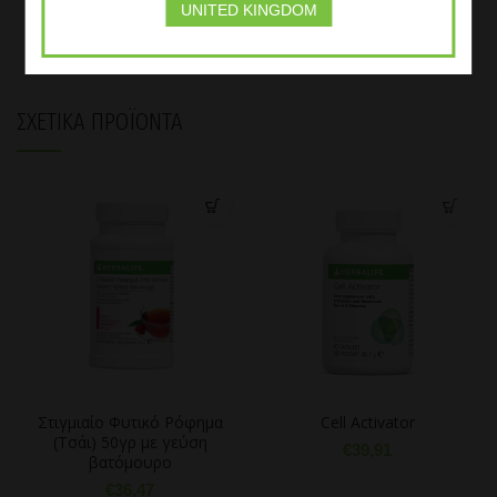
UNITED KINGDOM
ΣΧΕΤΙΚΆ ΠΡΟΪΌΝΤΑ
Στιγμιαίο Φυτικό Ρόφημα
Cell Activator
(Τσάι) 50γρ με γεύση
€
39,91
βατόμουρο
€
36,47