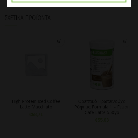
ΣΧΕΤΙΚΆ ΠΡΟΪΌΝΤΑ
High Protein Iced Coffee
Θρεπτικό Πρωτεϊνούχο
Latte Macchiato
Ρόφημα Formula 1 – Γεύση
Café Latte 550γρ
€
58,71
€
55,03