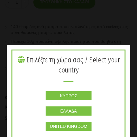
ΠΡΟΣΘΉΚΗ ΣΤΟ ΚΑΛΆΘΙ
140 θερμίδες ανά μπάρα που είναι λιγότερες από εκείνες στις
συνηθισμένες μπάρες σοκολάτας
Περιέχει 10g πρωτεΐνη υψηλής ποιότητας που βοηθά στη
δημιουργία άπαχης μυϊκής μάζας και 15g υδατάνθρακες που
υποστηρίζουν την καλύτερή σας απόδοση στο πρόγραμμα
Επιλέξτε τη χώρα σας / Select your
γυμναστικής σας
Υψηλή περιεκτικότητα σε βιταμίνες Β1, Β2. παντοθενικό οξύ,
country
Β6 και βιταμίνη Ε
ΚΎΠΡΟΣ
Κωδικός προϊόντος:
3976
ΚΑΤΗΓΟΡΙΕΣ
Προιόντα Βασικής Διατροφής
,
Υγιεινά Σνάκ
ΕΛΛΆΔΑ
Share
UNITED KINGDOM