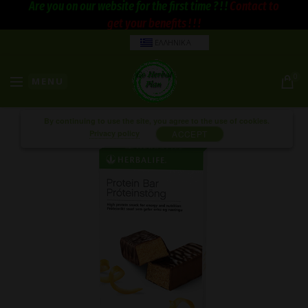
Are you on our website for the first time ? ! !
Contact to
get your benefits ! ! !
ΕΛΛΗΝΙΚΑ
0
MENU
By continuing to use the site, you agree to the use of cookies.
Privacy policy
ACCEPT