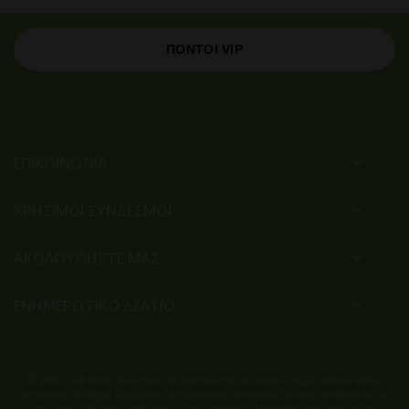
ΠΟΝΤΟΙ VIP
ΕΠΙΚΟΙΝΩΝΙΑ
ΧΡΉΣΙΜΟΙ ΣΎΝΔΕΣΜΟΙ
ΑΚΟΛΟΥΘΗΣΤΕ ΜΑΣ
ΕΝΗΜΕΡΩΤΙΚΟ ΔΕΛΤΙΟ
2020 © All Rights Reserved. No reproduction in whole or in part without written
permission. All Rights Reserved. All trademarks and product images exhibited on this