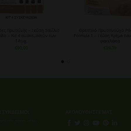
ες Πρωτεΐνης – Γεύση Βανίλια
Θρεπτικό Πρωτεϊνούχο Ρ
λο – Κιτ 4 συσκευασιών των
Formula 1 – Γεύση Κρέμα Βαν
14τμχ.
φακελάκια
€
90,00
€
19,39
Ι ΣΎΝΔΕΣΜΟΙ
ΑΚΟΛΟΥΘΗΣΤΕ ΜΑΣ
σφάλειας προσωπικών