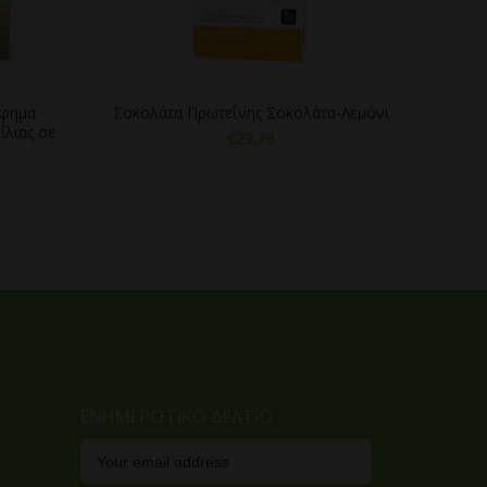
όφημα
Σοκολάτα Πρωτεΐνης Σοκολάτα-Λεμόνι
H
ίλιας σε
€
23,78
ΕΝΗΜΕΡΩΤΙΚΟ ΔΕΛΤΙΟ