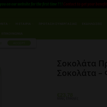
you on our website for the first time ? ! !
Contact to get your benefits 
ΟΝΤΑ
Η ΕΤΑΙΡΙΑ
ΠΡΟΤΑΣΗ ΣΥΝΕΡΓΑΣΙΑΣ
ΕΚΔΗΛΩΣΕΙΣ
ΕΠΙΚΟΙΝΩΝΙΑ
cy
ACCEPT
Σοκολάτα Πρ
Σοκολάτα – 
€
23,78
Αλλες επιλογές