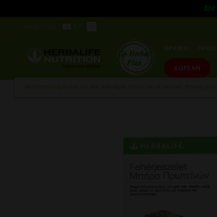
Are 
PRICES FOR:
CY
ΑΡΧΙΚΗ
ΠΡΟΙ
ΔΩΡΕΑΝ
By continuing to use the site, you agree to the use of cookies.
Privacy poli