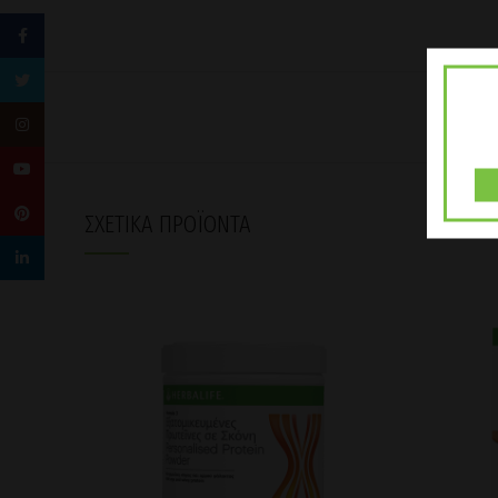
Facebook
Twitter
Instagram
YouTube
Pinterest
ΣΧΕΤΙΚΆ ΠΡΟΪΌΝΤΑ
linkedin