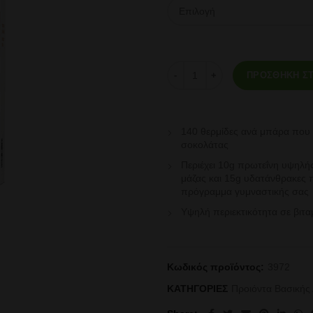
Σοκολάτα Πρωτεΐνης με γεύση Σο
ΠΡΟΣΘΉΚΗ ΣΤ
140 θερμίδες ανά μπάρα που ε
σοκολάτας
Περιέχει 10g πρωτεΐνη υψηλή
μάζας και 15g υδατάνθρακες
πρόγραμμα γυμναστικής σας
Υψηλή περιεκτικότητα σε βιταμ
Κωδικός προϊόντος:
3972
ΚΑΤΗΓΟΡΙΕΣ
Προιόντα Βασικής