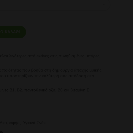
κολάτα - Φυστίκι ποσότητα
Ο ΚΑΛΆΘΙ
ίναι λιγότερες από εκείνες στις συνηθισμένες μπάρες
ς ποιότητας που βοηθά στη δημιουργία άπαχης μυϊκής
 που υποστηρίζουν την καλύτερή σας απόδοση στο
ίνες Β1, Β2. παντοθενικό οξύ, Β6 και βιταμίνη Ε
 Διατροφής
,
Υγιεινά Σνάκ