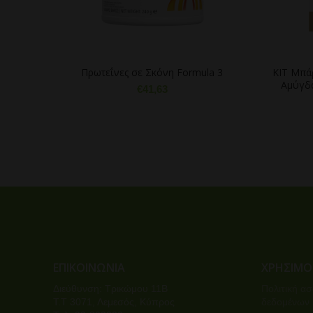
Πρωτεΐνες σε Σκόνη Formula 3
KIT Μπάρ
Αμύγδα
€
41,63
ΕΠΙΚΟΙΝΩΝΙΑ
ΧΡΉΣΙΜΟ
Διεύθυνση: Τρικώμου 11Β
Πολιτική α
Τ.Τ 3071, Λεμεσός, Κύπρος
δεδομένων