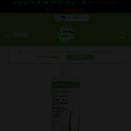
Are you on our website for the first time ? ! !
Contact to
get your benefits ! ! !
ΕΛΛΗΝΙΚΑ
0
MENU
By continuing to use the site, you agree to the use of cookies.
Privacy policy
ACCEPT