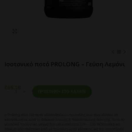
Click to enlarge
Ισοτονικό ποτό PROLONG – Γεύση Λεμόνι
€
66,18
Ισοτονικό ποτό PROLONG - Γεύση Λεμόνι ποσότητα
ΠΡΟΣΘΉΚΗ ΣΤΟ ΚΑΛΆΘΙ
ο Prolong είναι ένα ποτό υδατανθράκων-πρωτεΐνης που είναι ιδανικό να
καταναλώνεται κατά τη διάρκέια έντονης ή παρατεταμένης άσκησης. Αυτό το
μοναδικό προϊοντικό μείγμα έχει ωσμωτικότητα 270 – 330 mOsmol/kg και
περιέχει υδατάνθρακες μαζί με πρωτεΐνη ορού γάλακτος για την υποστήριξη