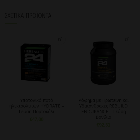
ΣΧΕΤΙΚΆ ΠΡΟΪΌΝΤΑ
Υποτονικό ποτό
Ρόφημα με Πρωτεϊνη και
ηλεκτρολυτών HYDRATE –
Υδατάνθρακες REBUILD
Γεύση Πορτοκάλι
ENDURANCE – Γεύση
Βανίλια
€
47,88
€
92,31