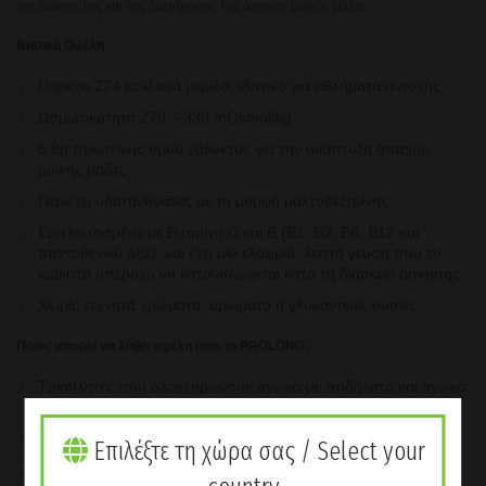
της ανάπτυξης και της διατήρησης της άπαχης μυϊκής μάζας.
Βασικά Οφέλη
Παρέχει 224 kcal ανά μερίδα, ιδανικό για αθλήματα αντοχής
Ωσμωτικότητα 270 – 330 mOsmol/kg
6.8g πρωτεΐνης ορού γάλακτος για την ανάπτυξη άπαχης
μυϊκής μάζας
Περιέχει υδατάνθρακες με τη μορφή μαλτοδεξτρίνης
Eμπλουτισμένο με Βιταμίνη C και B (B1, B3, B6, B12 και
παντοθενικό οξύ), και έχει μία ελαφριά, λεπτή γεύση που το
καθιστά υπέροχο να καταναλώνεται κατά τη διάρκεια άσκησης
Χωρίς τεχνητά χρώματα, αρώματα ή γλυκαντικές ουσίες
Ποιος μπορεί να λάβει οφέλη απο το PROLONG;
Tριαθλητές που ολοκληρώνουν αγώνα με ποδήλατο και αγώνα
δρόμου
Ποδηλάτες σε 4ωρη προπόνηση
Επιλέξτε τη χώρα σας / Select your
Κολυμβητές που ολοκληρώνουν μία πρωινή προπόνηση