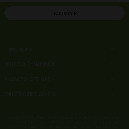
ΠΟΝΤΟΙ VIP
ΕΠΙΚΟΙΝΩΝΙΑ
ΧΡΉΣΙΜΟΙ ΣΎΝΔΕΣΜΟΙ
ΑΚΟΛΟΥΘΗΣΤΕ ΜΑΣ
ΕΝΗΜΕΡΩΤΙΚΟ ΔΕΛΤΙΟ
2020 © All Rights Reserved. No reproduction in whole or in part without written
permission. All Rights Reserved. All trademarks and product images exhibited on this
site, unless otherwise indicated, are the property of Herbalife International, Inc.