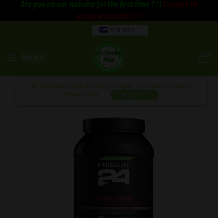
Are you on our website for the first time ? ! !
Contact to
get your benefits ! ! !
ΕΛΛΗΝΙΚΑ
0
MENU
By continuing to use the site, you agree to the use of cookies.
Privacy policy
ACCEPT