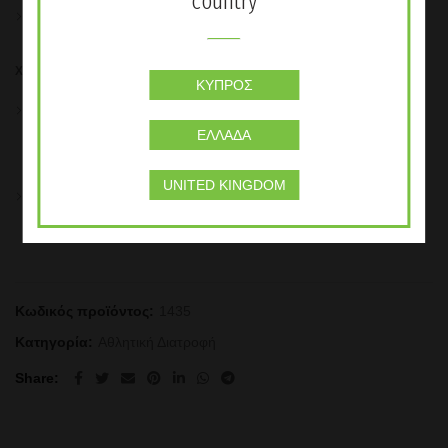
country
Ποδοσφαιριστές κατά την προπόνηση ή κατά τη διάρκεια
αγώνα
Χρήση
ΚΎΠΡΟΣ
Προσθέστε 4 μεζούρες (60g) σε 250ml νερό και ανακινήστε
έντονα, έπειτα προσθέστε ακόμα 250ml και ετοιμάστε μία
ΕΛΛΆΔΑ
μερίδα 500ml. Καταναλώστε ένα μπουκάλι (500ml) ανά ώρα
φυσικής δραστηριότητας.
UNITED KINGDOM
Αυτό το προϊόν πρέπει να καταναλώνεται ως μέρος μίας
ισορροπημένης και ποικίλης διατροφής στο πλαίσιο ενός
υγιεινού τρόπου ζωής.
Κωδικός προϊόντος:
1435
Κατηγορία:
Αθλητική Διατροφή
Share