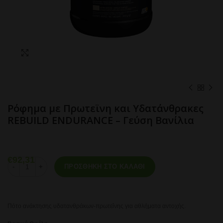
Click to enlarge
Ρόφημα με Πρωτεϊνη και Υδατάνθρακες
REBUILD ENDURANCE – Γεύση Βανίλια
€
92,31
Ρόφημα με Πρωτεϊνη και Υδατάνθρακες REBUILD ENDURANCE - Γεύ
ΠΡΟΣΘΉΚΗ ΣΤΟ ΚΑΛΆΘΙ
Πότο ανάκτησης υδατανθράκων-πρωτεΐνης για αθλήματα αντοχής.