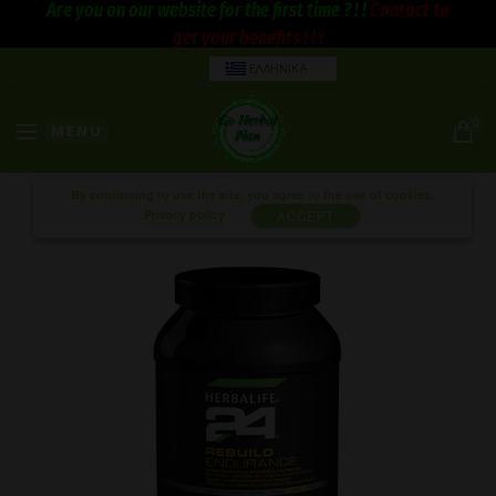
Are you on our website for the first time ? ! !
Contact to
get your benefits ! ! !
ΕΛΛΗΝΙΚΑ
0
MENU
By continuing to use the site, you agree to the use of cookies.
Privacy policy
ACCEPT