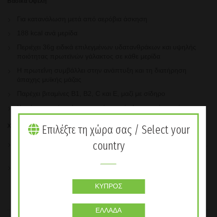
Βασικά Οφέλη
Για κατανάλωση μετά από αερόβια άσκηση
188 kcal ανά μερίδα
Περιέχει 36g ειδικά επιλεγμένων υδατανθράκων και υψηλής
ποιότητας πρωτεϊνών γάλακτος σε κάθε μερίδα
Η πρωτεΐνη συμβάλλει στην ανάπτυξη και τη διατήρηση
άπαχης μυϊκής μάζας
Παρέχει βιταμίνες B1, B2, C και E, μαζί με σίδηρο
Χωρίς τεχνητά χρώματα, αρώματα ή γλυκαντικές ουσίες
Χρήση
Επιλέξτε τη χώρα σας / Select your
country
Αναμείξτε 4 μεζούρες (50g) σε 250ml νερό. Ανακινήστε δυνατά.
Καταναλώστε έως και 30 λεπτά μετά από αερόβια άσκηση.
Αυτό το προϊόν πρέπει να καταναλώνεται ως μέρος μίας
ισορροπημένης και ποικίλης διατροφής στο πλαίσιο ενός
υγιεινού τρόπου ζωής.
ΚΎΠΡΟΣ
ΕΛΛΆΔΑ