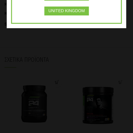
Κωδικός προϊόντος:
1436
UNITED KINGDOM
Κατηγορία:
Αθλητική Διατροφή
Share
ΣΧΕΤΙΚΆ ΠΡΟΪΌΝΤΑ