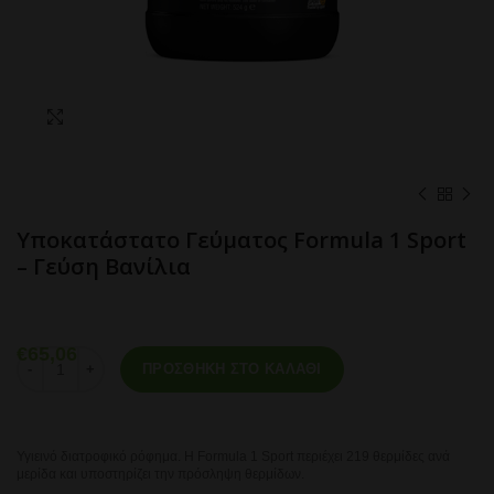
Click to enlarge
Υποκατάστατο Γεύματος Formula 1 Sport
– Γεύση Βανίλια
€
65,06
Υποκατάστατο Γεύματος Formula 1 Sport - Γεύση Βανίλια ποσότητα
ΠΡΟΣΘΉΚΗ ΣΤΟ ΚΑΛΆΘΙ
Υγιεινό διατροφικό ρόφημα. Η Formula 1 Sport περιέχει 219 θερμίδες ανά
μερίδα και υποστηρίζει την πρόσληψη θερμίδων.