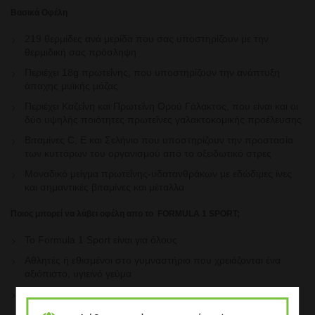
Βασικά Οφέλη
219 θερμίδες ανά μερίδα που σας υποστηρίζουν με την
θερμιδική σας πρόσληψη
Περιέχει 18g πρωτεΐνης, που υποστηρίζουν την ανάπτυξη
άπαχης μυϊκής μάζας
Περιέχει Καζεΐνη και Πρωτεΐνη Ορού Γάλακτος, που είναι και οι
δύο υψηλής ποιότητες πρωτεΐνες γαλακτοκομικής προέλευσης
Βιταμίνες C, E και Σελήνιο που υποστηρίζουν την προστασία
των κυττάρων του οργανισμού από το οξειδωτικό στρες
Μοναδικό μείγμα πρωτεΐνης-υδατανθράκων με εδώδιμες ίνες
και σημαντικές βιταμίνες και μέταλλα
Ποιος μπορεί να λάβει οφέλη απο το FORMULA 1 SPORT;
Το Formula 1 Sport είναι για όλους
Αθλητές ή εθισμένοι στο γυμναστήριο που χρειάζονται ένα
αξιόπιστο, υγιεινό γεύμα
Πολυάσχολοι επαγγελματίες που είναι συνέχεια στον δρόμο
αλλά αθλούνται για να παραμένουν σε φόρμα