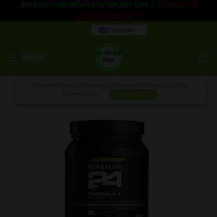
Are you on our website for the first time ? ! !
Contact to
get your benefits ! ! !
ΕΛΛΗΝΙΚΑ
0
MENU
By continuing to use the site, you agree to the use of cookies.
Privacy policy
ACCEPT